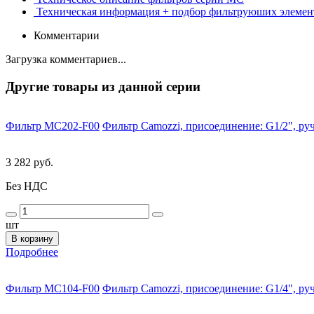
Техническая информация + подбор фильтруюших элемен
Комментарии
Загрузка комментариев...
Другие товары из данной серии
Фильтр MC202-F00
Фильтр Camozzi, присоединение: G1/2", руч
3 282 руб.
Без НДС
шт
В корзину
Подробнее
Фильтр MC104-F00
Фильтр Camozzi, присоединение: G1/4", руч