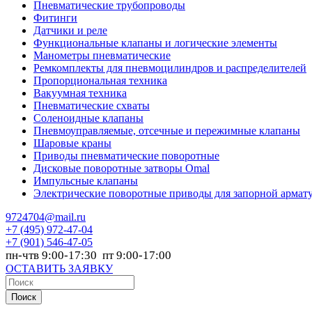
Пневматические трубопроводы
Фитинги
Датчики и реле
Функциональные клапаны и логические элементы
Манометры пневматические
Ремкомплекты для пневмоцилиндров и распределителей
Пропорциональная техника
Вакуумная техника
Пневматические схваты
Соленоидные клапаны
Пневмоуправляемые, отсечные и пережимные клапаны
Шаровые краны
Приводы пневматические поворотные
Дисковые поворотные затворы Omal
Импульсные клапаны
Электрические поворотные приводы для запорной армат
9724704@mail.ru
+7
(495) 972-47-04
+7
(901) 546-47-05
пн-чтв 9:00-17:30 пт 9:00-17:00
ОСТАВИТЬ ЗАЯВКУ
Поиск