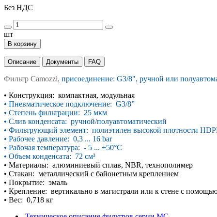
Без НДС
шт
В корзину
Описание
Документы
FAQ
Фильтр Camozzi,
присоединение: G3/8", ручной или полуавтомат
•
Конструкция: компактная, модульная
•
Пневматическое подключение: G3/8”
•
Степень фильтрации: 25 мкм
•
Слив конденсата: ручной/полуавтоматический
•
Фильтрующий элемент: полиэтилен высокой
плотности HDP
•
Рабочее давление: 0,3 ... 16 bar
•
Рабочая температура: - 5 ... +50°C
•
Объем конденсата: 72 см
³
•
Материалы: алюминиевый сплав, NBR,
технополимер
•
Стакан: металлический с байонетным
креплением
• Покрытие: эмаль
•
Крепление: вертикально в магистрали или к
стене с помощь
•
Вес: 0,718 кг
Техническое описание фильтров серии MC