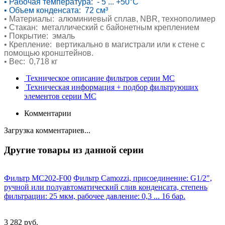
•
Рабочая температура: - 5 ... +50°C
•
Объем конденсата: 72 см
³
•
Материалы: алюминиевый сплав, NBR,
технополимер
•
Стакан: металлический с байонетным
креплением
• Покрытие: эмаль
•
Крепление: вертикально в магистрали или к
стене с
помощью кронштейнов.
•
Вес: 0,718 кг
Техническое описание фильтров серии MC
Техническая информация + подбор фильтруюших
элементов серии MC
Комментарии
Загрузка комментариев...
Другие товары из данной серии
Фильтр MC202-F00
Фильтр Camozzi, присоединение: G1/2",
ручной или полуавтоматический слив конденсата, степень
фильтрации: 25 мкм, рабочее давление: 0,3 ... 16 бар.
3 282 руб.