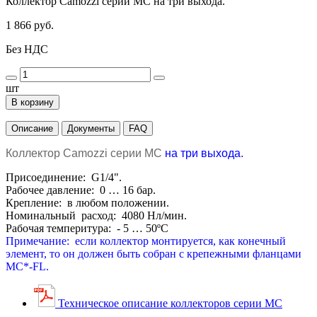
Коллектор Camozzi серии МС на три выхода.
1 866 руб.
Без НДС
шт
В корзину
Описание
Документы
FAQ
Коллектор Camozzi серии МС
на три выхода.
Присоединение: G1/4".
Рабочее давление: 0 … 16 бар.
Крепление: в любом положении.
Номинальный расход: 4080 Нл/мин.
Рабочая темперитура: - 5 … 50
º
С
Примечание:
если коллектор монтируется, как конечный
элемент, то он должен быть собран с крепежными фланцами
MC*-FL
.
Техническое описание коллекторов серии MC