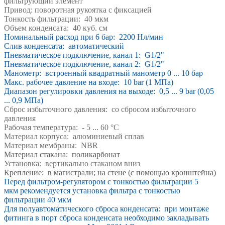
фильтрующий элемент
Привод: поворотная рукоятка с фиксацией
Тонкость фильтрации: 40 мкм
Объем конденсата: 40 куб. см
Номинальный расход при 6 бар: 2200 Нл/мин
Слив конденсата: автоматический
Пневматическое подключение, канал 1: G1/2"
Пневматическое подключение, канал 2: G1/2"
Манометр: встроенный квадратный манометр 0 ... 10 бар
Макс. рабочее давление на входе: 10 bar (1 МПа)
Диапазон регулировки давления на выходе: 0,5 ... 9 bar (0,05
... 0,9 МПа)
Сброс избыточного давления: со сбросом избыточного
давления
Рабочая температура: - 5 ... 60 °C
Материал корпуса: алюминиевый сплав
Материал мембраны: NBR
Материал стакана: поликарбонат
Установка: вертикально стаканом вниз
Крепление: в магистрали;
на стене (с помощью кронштейна)
Перед фильтром-регулятором с тонкостью фильтрации 5
мкм
рекомендуется установка фильтра с тонкостью
фильтрации 40 мкм
Для полуавтоматического сброса конденсата: при монтаже
фитинга в порт сброса конденсата необходимо закладывать