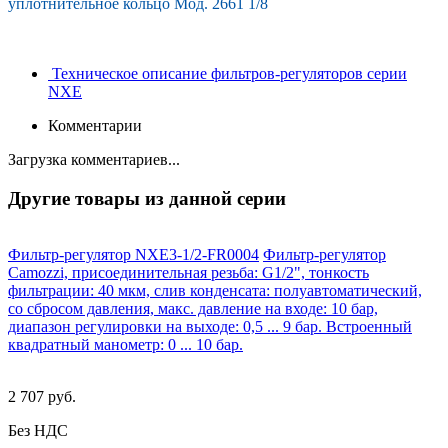
уплотнительное кольцо Мод. 2661 1/8
Техническое описание фильтров-регуляторов серии
NXE
Комментарии
Загрузка комментариев...
Другие товары из данной серии
Фильтр-регулятор NXE3-1/2-FR0004
Фильтр-регулятор
Camozzi, присоединительная резьба: G1/2", тонкость
фильтрации: 40 мкм, слив конденсата: полуавтоматический,
со сбросом давления, макс. давление на входе: 10 бар,
диапазон регулировки на выходе: 0,5 ... 9 бар. Встроенный
квадратный манометр: 0 ... 10 бар.
2 707 руб.
Без НДС