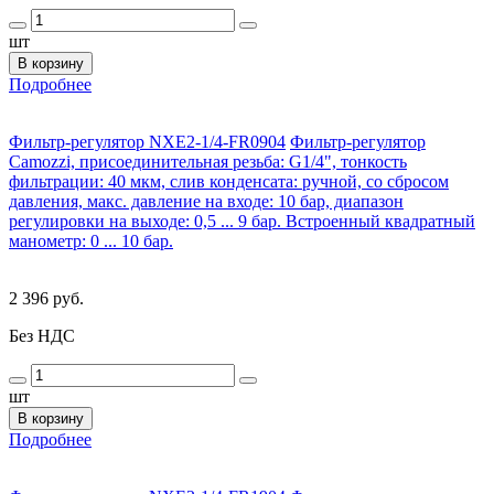
шт
В корзину
Подробнее
Фильтр-регулятор NXE2-1/4-FR0904
Фильтр-регулятор
Camozzi, присоединительная резьба: G1/4", тонкость
фильтрации: 40 мкм, слив конденсата: ручной, со сбросом
давления, макс. давление на входе: 10 бар, диапазон
регулировки на выходе: 0,5 ... 9 бар. Встроенный квадратный
манометр: 0 ... 10 бар.
2 396 руб.
Без НДС
шт
В корзину
Подробнее