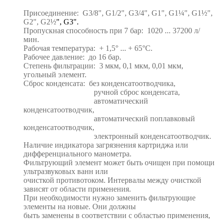
Присоединение: G3/8", G1/2", G3/4", G1", G1
¼
", G1
½
",
G2", G2
½
", G3".
Пропускная способность при 7 бар: 1020 ... 37200 л/
мин.
Рабочая температура: + 1,5
°
... + 65
°
C.
Рабочее давление: до 16 бар.
Степень фильтрации: 3 мкм, 0,1 мкм, 0,01 мкм,
угольный элемент.
Сброс конденсата: без конденсатоотводчика,
ручной сброс конденсата,
автоматический
конденсатоотводчик,
автоматический поплавковый
конденсатоотводчик,
электронный конденсатоотводчик.
Наличие индикатора загрязнения картриджа или
дифференциального манометра.
Фильтрующий элемент может быть очищен при помощи
ультразвуковых ванн или
очисткой
противотоком. Интервалы между очисткой
зависят от области применения.
При
необходимости нужно заменить фильтрующие
элементы на новые. Они
должны
быть заменены в соответствии с областью применения,