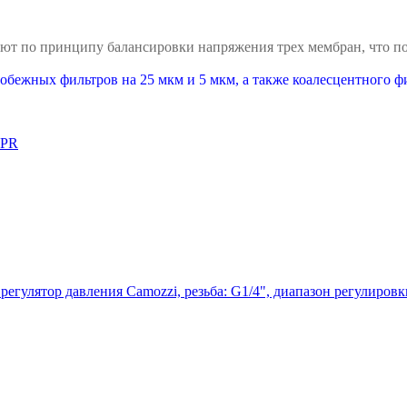
ют по принципу балансировки напряжения трех мембран, что по
обежных фильтров на 25 мкм и 5 мкм, а также коалесцентного фи
 PR
гулятор давления Camozzi, резьба: G1/4", диапазон регулировки 