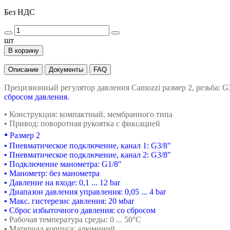
Без НДС
шт
В корзину
Описание
Документы
FAQ
Прецизионный регулятор давления Camozzi размер 2, резьба: G3/8
сбросом давления.
•
Конструкция: компактный, мембранного типа
•
Привод: поворотная рукоятка с фиксацией
•
Размер 2
•
Пневматическое подключение, канал 1: G3/8"
•
Пневматическое подключение, канал 2: G3/8"
•
Подключение манометра: G1/8"
•
Манометр: без манометра
•
Давление на входе: 0,1 ... 12 bar
•
Диапазон давления управления: 0,05 ... 4 bar
•
Макс. гистерезис давления: 20 мbar
•
Сброс избыточного давления: со сбросом
•
Рабочая температура среды: 0 ... 50°C
•
Материал корпуса: алюминий