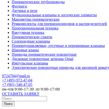
Пневматические трубопроводы
Фитинги
Датчики и реле
Функциональные клапаны и логические элементы
Манометры пневматические
Ремкомплекты для пневмоцилиндров и распределителей
Пропорциональная техника
Вакуумная техника
Пневматические схваты
Соленоидные клапаны
Пневмоуправляемые, отсечные и пережимные клапаны
Шаровые краны
Приводы пневматические поворотные
Дисковые поворотные затворы Omal
Импульсные клапаны
Электрические поворотные приводы для запорной армат
9724704@mail.ru
+7
(495) 972-47-04
+7
(901) 546-47-05
пн-чтв 9:00-17:30 пт 9:00-17:00
ОСТАВИТЬ ЗАЯВКУ
Поиск