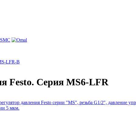
 MS-LFR-B
я Festo. Cерия MS6-LFR
егулятор давления Festo серии "MS", резьба G1/2", давление упр
ии 5 мкм.