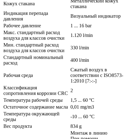
Металлический кожух
Кожух стакана
стакана
Индикация перепада
Визуальный индикатор
давления
Рабочее давление
1 ... 16 bar
Макс. стандартный расход
1.120 l/min
воздуха для классов очистки
Мин. стандартный расход
330 l/min
воздуха для классов очистки
Стандартный номинальный
400 l/min
расход
Сжатый воздух в
Рабочая среда
соответствии с ISO8573-
1:2010 [7:-:-]
Классификация
2
сопротивления коррозии CRC
Температура рабочей среды
1,5 ... 60 °C
Остаточное содержание масла
0,01 mg/m3
Температура окружающей
-10 ... 60 °C
среды
Вес продукта
834 g
Монтаж в линию
При помощи