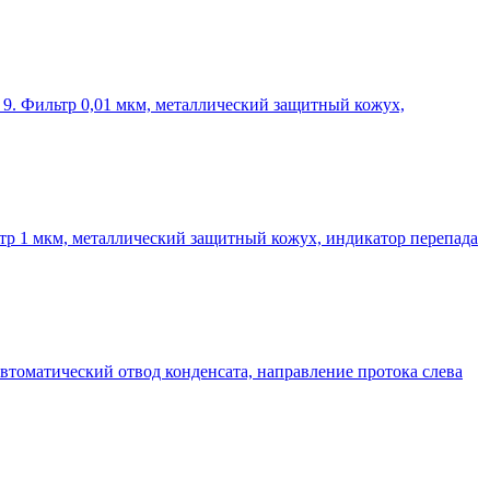
р 9. Фильтр 0,01 мкм, металлический защитный кожух,
льтр 1 мкм, металлический защитный кожух, индикатор перепада
втоматический отвод конденсата, направление протока слева