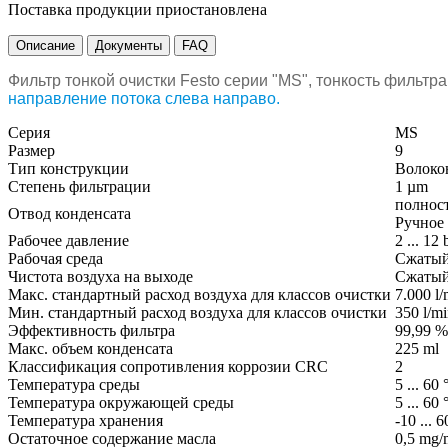
Поставка продукции приостановлена
Описание
Документы
FAQ
Фильтр тонкой очистки Festo серии "
MS
", тонкость фильтр
направление потока слева направо.
Серия
MS
Размер
9
Тип конструкции
Волоко
Степень фильтрации
1 µm
полнос
Отвод конденсата
Ручное
Рабочее давление
2 ... 12 
Рабочая среда
Сжатый 
Чистота воздуха на выходе
Сжатый 
Макс. стандартный расход воздуха для классов очистки
7.000 l/
Мин. стандартный расход воздуха для классов очистки
350 l/m
Эффективность фильтра
99,99 %
Макс. объем конденсата
225 ml
Классификация сопротивления коррозии CRC
2
Температура среды
5 ... 60
Температура окружающей среды
5 ... 60
Температура хранения
-10 ... 
Остаточное содержание масла
0,5 mg/