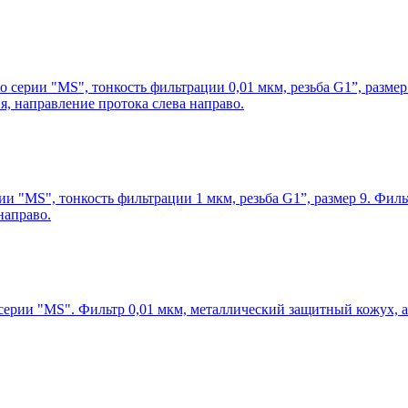
o серии "MS", тонкость фильтрации 0,01 мкм, резьба G1”, разме
я, направление протока слева направо.
ии "MS", тонкость фильтрации 1 мкм, резьба G1”, размер 9. Фи
направо.
серии "MS". Фильтр 0,01 мкм, металлический защитный кожух, а