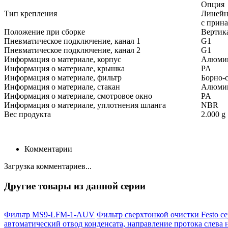
Опция
Тип крепления
Линейн
с прин
Положение при сборке
Вертика
Пневматическое подключение, канал 1
G1
Пневматическое подключение, канал 2
G1
Информация о материале, корпус
Алюмин
Информация о материале, крышка
PA
Информация о материале, фильтр
Борно-
Информация о материале, стакан
Алюмин
Информация о материале, смотровое окно
PA
Информация о материале, уплотнения шланга
NBR
Вес продукта
2.000 g
Комментарии
Загрузка комментариев...
Другие товары из данной серии
Фильтр MS9-LFM-1-AUV
Фильтр сверхтонкой очистки Festo се
автоматический отвод конденсата, направление протока слева 