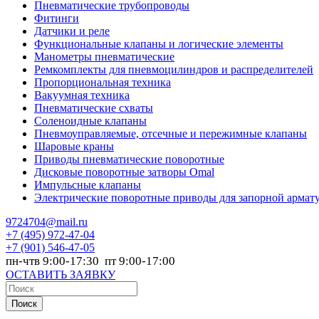
Пневматические трубопроводы
Фитинги
Датчики и реле
Функциональные клапаны и логические элементы
Манометры пневматические
Ремкомплекты для пневмоцилиндров и распределителей
Пропорциональная техника
Вакуумная техника
Пневматические схваты
Соленоидные клапаны
Пневмоуправляемые, отсечные и пережимные клапаны
Шаровые краны
Приводы пневматические поворотные
Дисковые поворотные затворы Omal
Импульсные клапаны
Электрические поворотные приводы для запорной армат
9724704@mail.ru
+7
(495) 972-47-04
+7
(901) 546-47-05
пн-чтв 9:00-17:30 пт 9:00-17:00
ОСТАВИТЬ ЗАЯВКУ
Поиск