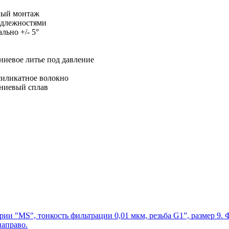
ый монтаж
адлежностями
льно +/- 5°
иевое литье под давление
силикатное волокно
иевый сплав
рии "MS", тонкость фильтрации 0,01 мкм, резьба G1”, размер 9.
направо.