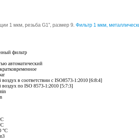
ации 1 мкм, резьба
G
1”, размер 9.
Фильтр 1 мкм, металлическ
нный фильтр
тью автоматический
 кратковременное
bar
воздух в соответствии с ISO8573-1:2010 [6:8:4]
воздух по ISO 8573-1:2010 [5:7:3]
min
in
 °C
 °C
60 °C
m3