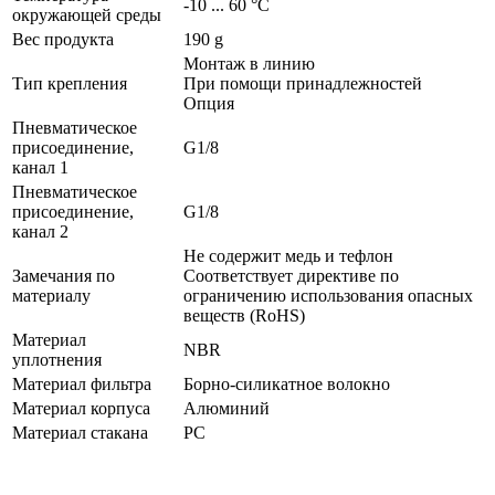
-10 ... 60 °C
окружающей среды
Вес продукта
190 g
Монтаж в линию
Тип крепления
При помощи принадлежностей
Опция
Пневматическое
присоединение,
G1/8
канал 1
Пневматическое
присоединение,
G1/8
канал 2
Не содержит медь и тефлон
Замечания по
Соответствует директиве по
материалу
ограничению использования опасных
веществ (RoHS)
Материал
NBR
уплотнения
Материал фильтра
Борно-силикатное волокно
Материал корпуса
Алюминий
Материал стакана
PC