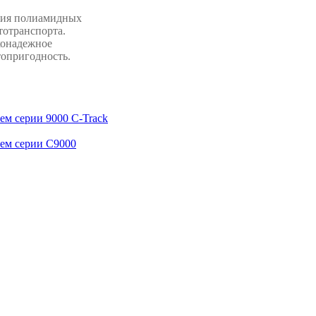
ения полиамидных
тотранспорта.
конадежное
топригодность.
ем серии 9000 C-Track
тем серии C9000