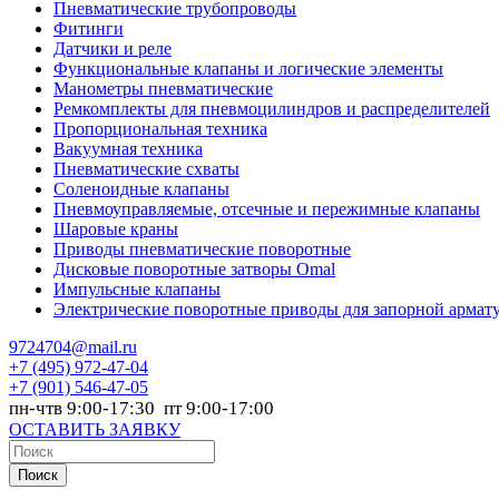
Пневматические трубопроводы
Фитинги
Датчики и реле
Функциональные клапаны и логические элементы
Манометры пневматические
Ремкомплекты для пневмоцилиндров и распределителей
Пропорциональная техника
Вакуумная техника
Пневматические схваты
Соленоидные клапаны
Пневмоуправляемые, отсечные и пережимные клапаны
Шаровые краны
Приводы пневматические поворотные
Дисковые поворотные затворы Omal
Импульсные клапаны
Электрические поворотные приводы для запорной армат
9724704@mail.ru
+7
(495) 972-47-04
+7
(901) 546-47-05
пн-чтв 9:00-17:30 пт 9:00-17:00
ОСТАВИТЬ ЗАЯВКУ
Поиск