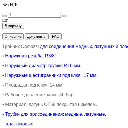
Без НДС
шт
В корзину
Описание
Документы
FAQ
Тройник
Camozzi
для соединения медных, латунных и пла
• Наружная резьба: R3/8".
•
Наружный диаметр трубки:
Ø
10 мм.
•
Наружные шестигранники под ключ: 17 мм.
•
Площадка под ключ: 14 мм.
•
Рабочее давление: макс. 40 бар.
•
Материал: латунь ОТ58 покрытая никелем.
• Трубки для присоединения: медные, латунные,
пластиковые.