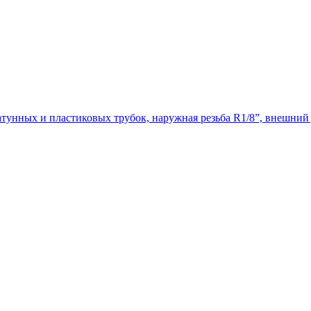
тунных и пластиковых трубок, наружная резьба R1/8”, внешний 