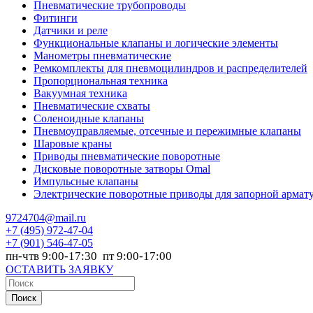
Пневматические трубопроводы
Фитинги
Датчики и реле
Функциональные клапаны и логические элементы
Манометры пневматические
Ремкомплекты для пневмоцилиндров и распределителей
Пропорциональная техника
Вакуумная техника
Пневматические схваты
Соленоидные клапаны
Пневмоуправляемые, отсечные и пережимные клапаны
Шаровые краны
Приводы пневматические поворотные
Дисковые поворотные затворы Omal
Импульсные клапаны
Электрические поворотные приводы для запорной армат
9724704@mail.ru
+7
(495) 972-47-04
+7
(901) 546-47-05
пн-чтв 9:00-17:30 пт 9:00-17:00
ОСТАВИТЬ ЗАЯВКУ
Поиск