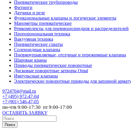
Пневматические трубопроводы
Фитинги
Датчики и реле
Функциональные клапаны и логические элементы
Манометры пневматические
Ремкомплекты для пневмоцилиндров и распределителей
Пропорциональная техника
Вакуумная техника
Пневматические схваты
Соленоидные клапаны
Пневмоуправляемые, отсечные и пережимные клапаны
Шаровые краны
Приводы пневматические поворотные
Дисковые поворотные затворы Omal
Импульсные клапаны
Электрические поворотные приводы для запорной армат
9724704@mail.ru
+7
(495) 972-47-04
+7
(901) 546-47-05
пн-чтв 9:00-17:30 пт 9:00-17:00
ОСТАВИТЬ ЗАЯВКУ
Поиск