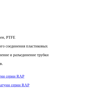
лен, PTFE
ого соединения пластиковых
нение и разъединение трубки
в.
уни серии RAP
латуни серии RAP