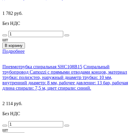
1 782 руб.
Без НДС
шт
В корзину
Подробнее
Пневмотрубка спиральная SHC108B15
Спиральный
трубопровод Camozzi с прямыми отводами концов, материал
трубки: полиэстер, наружный диаметр трубки: 10 мм,
внутренний диаметр: 8 мм, рабочее давление: 13 бар, рабочая
длина спирали: 7,5 м, цвет спирали: синий.
2 114 руб.
Без НДС
шт