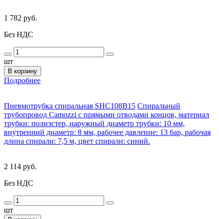
1 782 руб.
Без НДС
шт
В корзину
Подробнее
Пневмотрубка спиральная SHC108B15
Спиральный
трубопровод Camozzi с прямыми отводами концов, материал
трубки: полиэстер, наружный диаметр трубки: 10 мм,
внутренний диаметр: 8 мм, рабочее давление: 13 бар, рабочая
длина спирали: 7,5 м, цвет спирали: синий.
2 114 руб.
Без НДС
шт