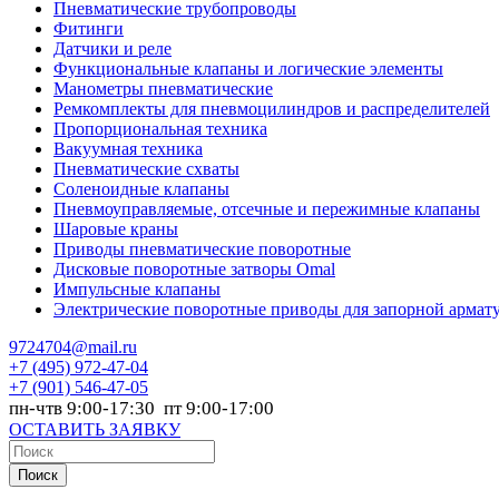
Пневматические трубопроводы
Фитинги
Датчики и реле
Функциональные клапаны и логические элементы
Манометры пневматические
Ремкомплекты для пневмоцилиндров и распределителей
Пропорциональная техника
Вакуумная техника
Пневматические схваты
Соленоидные клапаны
Пневмоуправляемые, отсечные и пережимные клапаны
Шаровые краны
Приводы пневматические поворотные
Дисковые поворотные затворы Omal
Импульсные клапаны
Электрические поворотные приводы для запорной армат
9724704@mail.ru
+7
(495) 972-47-04
+7
(901) 546-47-05
пн-чтв 9:00-17:30 пт 9:00-17:00
ОСТАВИТЬ ЗАЯВКУ
Поиск