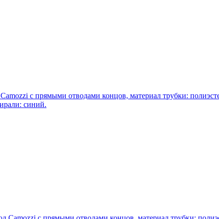
amozzi с прямыми отводами концов, материал трубки: полиэсте
пирали: синий.
 Camozzi с прямыми отводами концов, материал трубки: полиэс