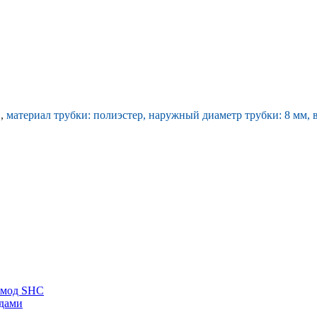
в,
материал трубки: полиэстер, наружный диаметр трубки: 8 мм, в
а мод SHC
едами