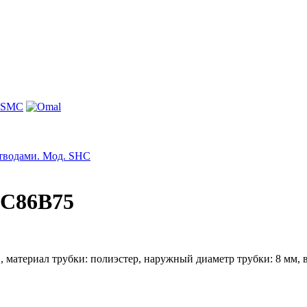
отводами. Мод. SHC
HC86B75
атериал трубки: полиэстер, наружный диаметр трубки: 8 мм, вн