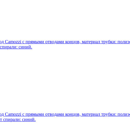
 Camozzi с прямыми отводами концов, материал трубки: полиэс
 спирали: синий.
 Camozzi с прямыми отводами концов, материал трубки: полиэс
ет спирали: синий.