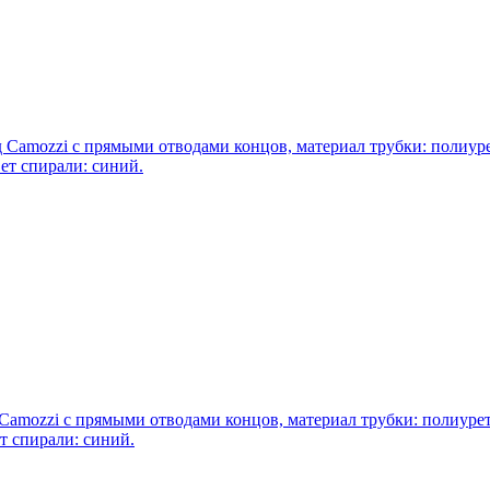
Camozzi с прямыми отводами концов, материал трубки: полиуре
вет спирали: синий.
amozzi с прямыми отводами концов, материал трубки: полиурет
ет спирали: синий.