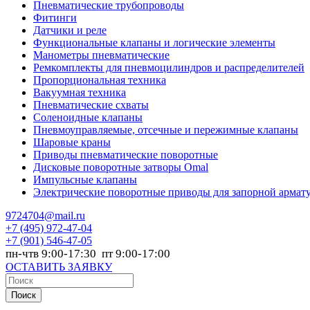
Пневматические трубопроводы
Фитинги
Датчики и реле
Функциональные клапаны и логические элементы
Манометры пневматические
Ремкомплекты для пневмоцилиндров и распределителей
Пропорциональная техника
Вакуумная техника
Пневматические схваты
Соленоидные клапаны
Пневмоуправляемые, отсечные и пережимные клапаны
Шаровые краны
Приводы пневматические поворотные
Дисковые поворотные затворы Omal
Импульсные клапаны
Электрические поворотные приводы для запорной армат
9724704@mail.ru
+7
(495) 972-47-04
+7
(901) 546-47-05
пн-чтв 9:00-17:30 пт 9:00-17:00
ОСТАВИТЬ ЗАЯВКУ
Поиск