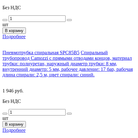
Без НДС
шт
В корзину
Подробнее
Пневмотрубка спиральная SPC85B5
Спиральный
трубопровод Camozzi с прямыми отводами концов, материал
трубки: полиуретан, наружный диаметр трубки: 8 мм,
внутренний диаметр: 5 мм, рабочее давление: 17 бар, рабочая
длина спирали: 2,5 м, цвет спирали: синий.
1 946 руб.
Без НДС
шт
В корзину
Подробнее