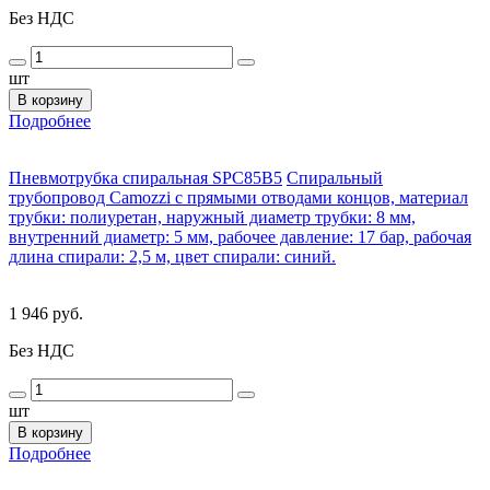
Без НДС
шт
В корзину
Подробнее
Пневмотрубка спиральная SPC85B5
Спиральный
трубопровод Camozzi с прямыми отводами концов, материал
трубки: полиуретан, наружный диаметр трубки: 8 мм,
внутренний диаметр: 5 мм, рабочее давление: 17 бар, рабочая
длина спирали: 2,5 м, цвет спирали: синий.
1 946 руб.
Без НДС
шт
В корзину
Подробнее