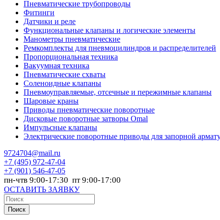
Пневматические трубопроводы
Фитинги
Датчики и реле
Функциональные клапаны и логические элементы
Манометры пневматические
Ремкомплекты для пневмоцилиндров и распределителей
Пропорциональная техника
Вакуумная техника
Пневматические схваты
Соленоидные клапаны
Пневмоуправляемые, отсечные и пережимные клапаны
Шаровые краны
Приводы пневматические поворотные
Дисковые поворотные затворы Omal
Импульсные клапаны
Электрические поворотные приводы для запорной армат
9724704@mail.ru
+7
(495) 972-47-04
+7
(901) 546-47-05
пн-чтв 9:00-17:30 пт 9:00-17:00
ОСТАВИТЬ ЗАЯВКУ
Поиск