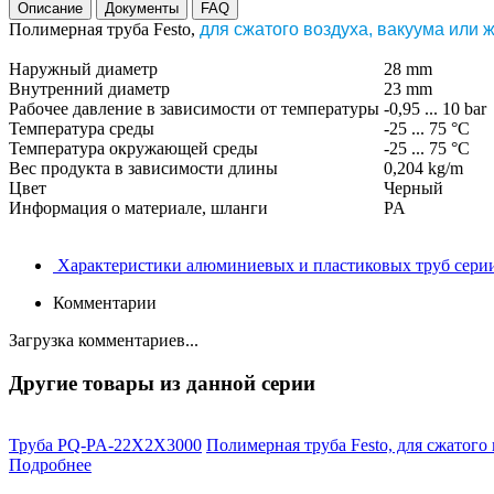
Описание
Документы
FAQ
Полимерная труба Festo,
для сжатого воздуха, вакуума или 
Наружный диаметр
28 mm
Внутренний диаметр
23 mm
Рабочее давление в зависимости от температуры
-0,95 ... 10 bar
Температура среды
-25 ... 75 °C
Температура окружающей среды
-25 ... 75 °C
Вес продукта в зависимости длины
0,204 kg/m
Цвет
Черный
Информация о материале, шланги
PA
Характеристики алюминиевых и пластиковых труб сери
Комментарии
Загрузка комментариев...
Другие товары из данной серии
Труба PQ-PA-22X2X3000
Полимерная труба Festo, для сжатого 
Подробнее