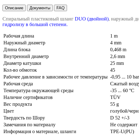
Описание
Документы
FAQ
Спиральный пластиковый шланг
DUO (двойной)
, наружный ди
гидролизу в большой степени.
Рабочая длина
1 m
Наружный диаметр
4 mm
Длина блока
0,468 m
Внутренний диаметр
2,6 mm
Диаметр катушки
25 mm
Кол-во обмоток
45
Рабочее давление в зависимости от температуры
-0,95 ... 10 ba
Рабочая среда
Сжатый возду
Температура окружающей среды
-35 ... 60 °C
Наличие сертификатов
TÜV
Вес продукта
55 g
Цвет
голубой/чер
Твердость по Шору
D 52 +/-3
Замечания по материалу
Не содержит
Информация о материале, шланги
TPE-U(PU)