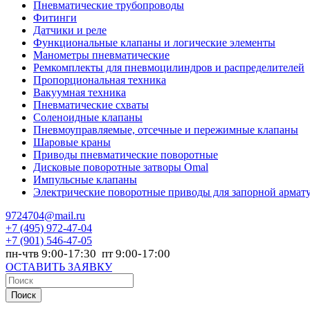
Пневматические трубопроводы
Фитинги
Датчики и реле
Функциональные клапаны и логические элементы
Манометры пневматические
Ремкомплекты для пневмоцилиндров и распределителей
Пропорциональная техника
Вакуумная техника
Пневматические схваты
Соленоидные клапаны
Пневмоуправляемые, отсечные и пережимные клапаны
Шаровые краны
Приводы пневматические поворотные
Дисковые поворотные затворы Omal
Импульсные клапаны
Электрические поворотные приводы для запорной армат
9724704@mail.ru
+7
(495) 972-47-04
+7
(901) 546-47-05
пн-чтв 9:00-17:30 пт 9:00-17:00
ОСТАВИТЬ ЗАЯВКУ
Поиск