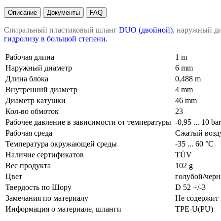
Описание
Документы
FAQ
Спиральный пластиковый шланг
DUO (двойной)
, наружный ди
гидролизу в большой степени.
Рабочая длина
1 m
Наружный диаметр
6 mm
Длина блока
0,488 m
Внутренний диаметр
4 mm
Диаметр катушки
46 mm
Кол-во обмоток
23
Рабочее давление в зависимости от температуры
-0,95 ... 10 ba
Рабочая среда
Сжатый возду
Температура окружающей среды
-35 ... 60 °C
Наличие сертификатов
TÜV
Вес продукта
102 g
Цвет
голубой/чер
Твердость по Шору
D 52 +/-3
Замечания по материалу
Не содержит
Информация о материале, шланги
TPE-U(PU)