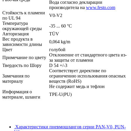
Вода согласно декларации
производитела на
www.festo.com
Стойкость к пламени
V0-V2
по UL 94
Температура
-35 ... 60 °C
окружающей среды
Авторизация
TÜV
Вес продукта в
0,064 kg/m
зависимости длины
Цвет
голубой
Отклонение от стандартного цвета из-
Примечание по цвету
за защиты от пламени
Твердость по Шору
D 54 +/-3
Соответствует директиве по
Замечания по
ограничению использования опасных
материалу
веществ (RoHS)
Не содержит медь и тефлон
Информация о
TPE-U(PU)
материале, шланги
Характеристики пневмошлангов серии PAN-V0, PUN-