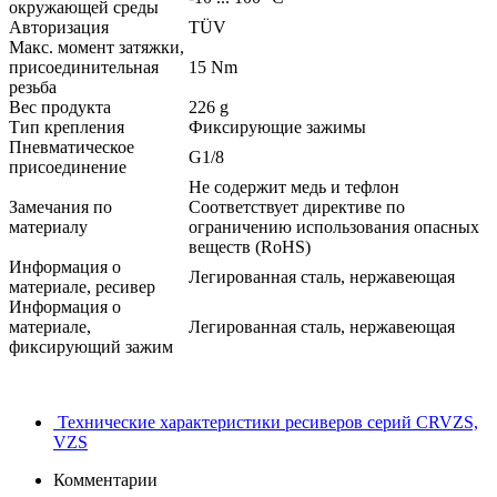
окружающей среды
Авторизация
TÜV
Mакс. момент затяжки,
присоединительная
15 Nm
резьба
Вес продукта
226 g
Тип крепления
Фиксирующие зажимы
Пневматическое
G1/8
присоединение
Не содержит медь и тефлон
Замечания по
Соответствует директиве по
материалу
ограничению использования опасных
веществ (RoHS)
Информация о
Легированная сталь, нержавеющая
материале, ресивер
Информация о
материале,
Легированная сталь, нержавеющая
фиксирующий зажим
Технические характеристики ресиверов серий CRVZS,
VZS
Комментарии