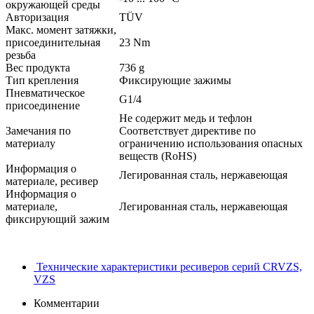
окружающей среды
Авторизация
TÜV
Mакс. момент затяжки,
присоединительная
23 Nm
резьба
Вес продукта
736 g
Тип крепления
Фиксирующие зажимы
Пневматическое
G1/4
присоединение
Не содержит медь и тефлон
Замечания по
Соответствует директиве по
материалу
ограничению использования опасных
веществ (RoHS)
Информация о
Легированная сталь, нержавеющая
материале, ресивер
Информация о
материале,
Легированная сталь, нержавеющая
фиксирующий зажим
Технические характеристики ресиверов серий CRVZS,
VZS
Комментарии