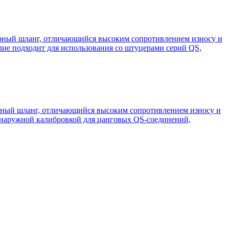
арный шланг, отличающийся высоким сопротивлением износу и
лие подходит для использования со штуцерами серий QS,
рный шланг, отличающийся высоким сопротивлением износу и
 наружной калибровкой для цанговых QS-соединений,