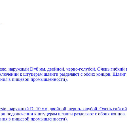
O
sto, наружный D=8 мм, двойной, черно-голубой. Очень гибкий
дключении к штуцерам шланги разделяют с обоих концов. Шланг
вания в пищевой промышленности).
sto, наружный D=10 мм, двойной, черно-голубой. Очень гибки
 При подключении к штуцерам шланги разделяют с обоих концов
вания в пищевой промышленности).