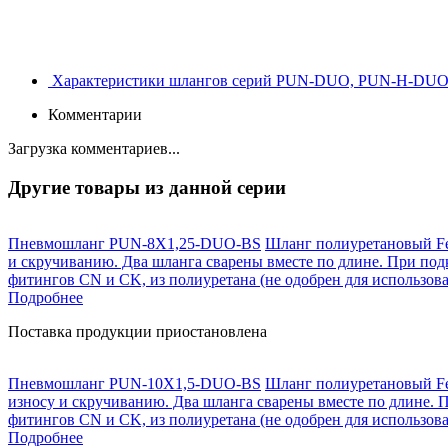
Характеристики шлангов серий PUN-DUO, PUN-H-DU
Комментарии
Загрузка комментариев...
Другие товары из данной серии
Пневмошланг PUN-8X1,25-DUO-BS
Шланг полиуретановый Fe
и скручиванию. Два шланга сварены вместе по длине. При по
фитингов CN и CK, из полиуретана (не одобрен для использо
Подробнее
Поставка продукции приостановлена
Пневмошланг PUN-10X1,5-DUO-BS
Шланг полиуретановый Fe
износу и скручиванию. Два шланга сварены вместе по длине.
фитингов CN и CK, из полиуретана (не одобрен для использо
Подробнее