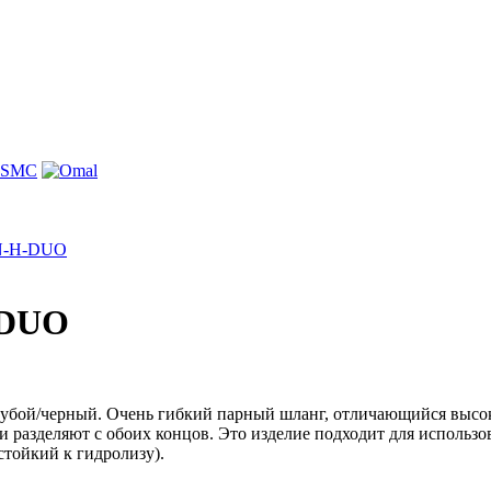
UN-H-DUO
-DUO
лубой/черный. Очень гибкий парный шланг, отличающийся высо
и разделяют с обоих концов. Это изделие подходит для исполь
тойкий к гидролизу).