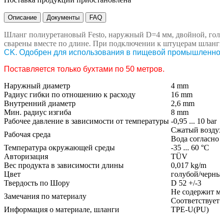
Описание
Документы
FAQ
Шланг полиуретановый Festo, наружный D=4 мм, двойной, го
сварены вместе по длине. При подключении к штуцерам шланги
CK.
Одобрен для использования в пищевой промышленност
Поставляется только бухтами по 50 метров.
Наружный диаметр
4 mm
Радиус гибки по отношению к расходу
16 mm
Внутренний диаметр
2,6 mm
Мин. радиус изгиба
8 mm
Рабочее давление в зависимости от температуры
-0,95 ... 10 bar
Сжатый воздух 
Рабочая среда
Вода согласно
Температура окружающей среды
-35 ... 60 °C
Авторизация
TÜV
Вес продукта в зависимости длины
0,017 kg/m
Цвет
голубой/черн
Твердость по Шору
D 52 +/-3
Не содержит м
Замечания по материалу
Соответствует
Информация о материале, шланги
TPE-U(PU)