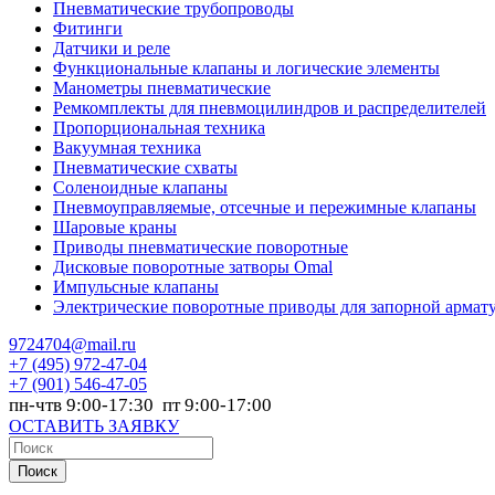
Пневматические трубопроводы
Фитинги
Датчики и реле
Функциональные клапаны и логические элементы
Манометры пневматические
Ремкомплекты для пневмоцилиндров и распределителей
Пропорциональная техника
Вакуумная техника
Пневматические схваты
Соленоидные клапаны
Пневмоуправляемые, отсечные и пережимные клапаны
Шаровые краны
Приводы пневматические поворотные
Дисковые поворотные затворы Omal
Импульсные клапаны
Электрические поворотные приводы для запорной армат
9724704@mail.ru
+7
(495) 972-47-04
+7
(901) 546-47-05
пн-чтв 9:00-17:30 пт 9:00-17:00
ОСТАВИТЬ ЗАЯВКУ
Поиск