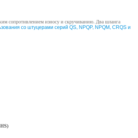
ким сопротивлением износу и скручиванию. Два шланга
льзования со штуцерами серий QS, NPQP, NPQM, CRQS и
oHS)