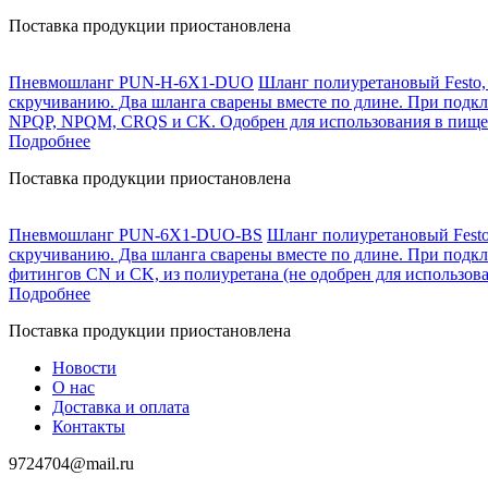
Поставка продукции приостановлена
Пневмошланг PUN-H-6X1-DUO
Шланг полиуретановый Festo,
скручиванию. Два шланга сварены вместе по длине. При подкл
NPQP, NPQM, CRQS и CK. Одобрен для использования в пищев
Подробнее
Поставка продукции приостановлена
Пневмошланг PUN-6X1-DUO-BS
Шланг полиуретановый Festo
скручиванию. Два шланга сварены вместе по длине. При подк
фитингов CN и CK, из полиуретана (не одобрен для использо
Подробнее
Поставка продукции приостановлена
Новости
О нас
Доставка и оплата
Контакты
9724704@mail.ru