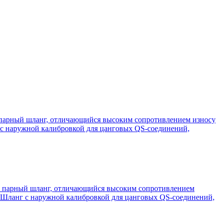
 парный шланг, отличающийся высоким сопротивлением износу
 с наружной калибровкой для цанговых QS-соединений,
й парный шланг, отличающийся высоким сопротивлением
. Шланг с наружной калибровкой для цанговых QS-соединений,