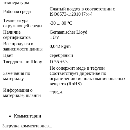
температуры
Сжатый воздух в соответствии с
Рабочая среда
ISO8573-1:2010 [7:-:-]
Температура
-30 ... 80 °C
окружающей среды
Наличие
Germanischer Lloyd
сертификатов
TÜV
Вес продукта в
0,042 kg/m
зависимости длины
Цвет
серебряный
Твердость по Шору
D 55 +/-3
Не содержит медь и тефлон
Замечания по
Соответствует директиве по
материалу
ограничению использования опасных
веществ (RoHS)
Информация о
TPE-A
материале, шланги
Комментарии
Загрузка комментариев...