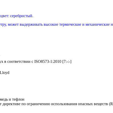
,
цвет: серебристый.
ру, может выдерживать высокие термические и механические н
r
х в соответствии с ISO8573-1:2010 [7:-:-]
 Lloyd
 медь и тефлон
т директиве по ограничению использования опасных веществ (