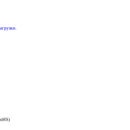
агрузки.
RoHS)