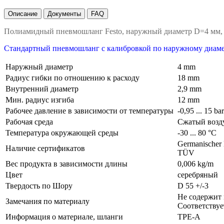
Описание
Документы
FAQ
Полиамидный пневмошланг Festo, наружный диаметр D=4 мм
Стандартный пневмошланг с калибровкой по наружному диамет
Наружный диаметр
4 mm
Радиус гибки по отношению к расходу
18 mm
Внутренний диаметр
2,9 mm
Мин. радиус изгиба
12 mm
Рабочее давление в зависимости от температуры
-0,95 ... 15 ba
Рабочая среда
Сжатый возду
Температура окружающей среды
-30 ... 80 °C
Germanischer
Наличие сертификатов
TÜV
Вес продукта в зависимости длины
0,006 kg/m
Цвет
серебряный
Твердость по Шору
D 55 +/-3
Не содержит
Замечания по материалу
Соответствуе
Информация о материале, шланги
TPE-A