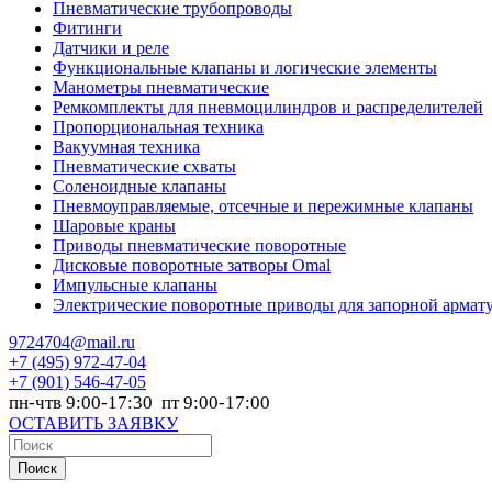
Пневматические трубопроводы
Фитинги
Датчики и реле
Функциональные клапаны и логические элементы
Манометры пневматические
Ремкомплекты для пневмоцилиндров и распределителей
Пропорциональная техника
Вакуумная техника
Пневматические схваты
Соленоидные клапаны
Пневмоуправляемые, отсечные и пережимные клапаны
Шаровые краны
Приводы пневматические поворотные
Дисковые поворотные затворы Omal
Импульсные клапаны
Электрические поворотные приводы для запорной армат
9724704@mail.ru
+7
(495) 972-47-04
+7
(901) 546-47-05
пн-чтв 9:00-17:30 пт 9:00-17:00
ОСТАВИТЬ ЗАЯВКУ
Поиск