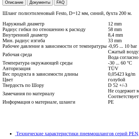
Описание
Документы
FAQ
Шланг полиэтиленовый Festo, D=12 мм, синий, бухта 200 м.
Наружный диаметр
12 mm
Радиус гибки по отношению к расходу
58 mm
Внутренний диаметр
8,4 mm
Мин. радиус изгиба
33 mm
Рабочее давление в зависимости от температуры
-0,95 ... 10 bar
Сжатый воздух 
Рабочая среда
Вода согласно
Температура окружающей среды
-30 ... 60 °C
Авторизация
TÜV
Вес продукта в зависимости длины
0,05423 kg/m
Цвет
голубой
Твердость по Шору
D 52 +/-3
Не содержит м
Замечания по материалу
Соответствует
Информация о материале, шланги
PE
Технические характеристики пневмошлангов серий PEN