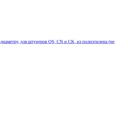
диаметру, для штуцеров QS, CN и CK, из полиэтилена (не