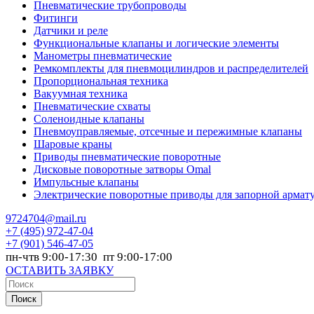
Пневматические трубопроводы
Фитинги
Датчики и реле
Функциональные клапаны и логические элементы
Манометры пневматические
Ремкомплекты для пневмоцилиндров и распределителей
Пропорциональная техника
Вакуумная техника
Пневматические схваты
Соленоидные клапаны
Пневмоуправляемые, отсечные и пережимные клапаны
Шаровые краны
Приводы пневматические поворотные
Дисковые поворотные затворы Omal
Импульсные клапаны
Электрические поворотные приводы для запорной армат
9724704@mail.ru
+7
(495) 972-47-04
+7
(901) 546-47-05
пн-чтв 9:00-17:30 пт 9:00-17:00
ОСТАВИТЬ ЗАЯВКУ
Поиск