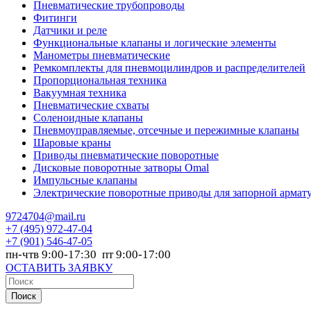
Пневматические трубопроводы
Фитинги
Датчики и реле
Функциональные клапаны и логические элементы
Манометры пневматические
Ремкомплекты для пневмоцилиндров и распределителей
Пропорциональная техника
Вакуумная техника
Пневматические схваты
Соленоидные клапаны
Пневмоуправляемые, отсечные и пережимные клапаны
Шаровые краны
Приводы пневматические поворотные
Дисковые поворотные затворы Omal
Импульсные клапаны
Электрические поворотные приводы для запорной армат
9724704@mail.ru
+7
(495) 972-47-04
+7
(901) 546-47-05
пн-чтв 9:00-17:30 пт 9:00-17:00
ОСТАВИТЬ ЗАЯВКУ
Поиск