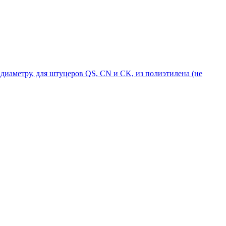
диаметру, для штуцеров QS, CN и CK, из полиэтилена (не