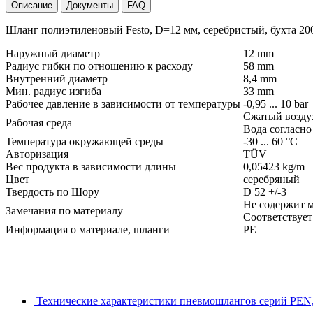
Описание
Документы
FAQ
Шланг полиэтиленовый Festo, D=12 мм, серебристый, бухта 200
Наружный диаметр
12 mm
Радиус гибки по отношению к расходу
58 mm
Внутренний диаметр
8,4 mm
Мин. радиус изгиба
33 mm
Рабочее давление в зависимости от температуры
-0,95 ... 10 bar
Сжатый воздух 
Рабочая среда
Вода согласно
Температура окружающей среды
-30 ... 60 °C
Авторизация
TÜV
Вес продукта в зависимости длины
0,05423 kg/m
Цвет
серебряный
Твердость по Шору
D 52 +/-3
Не содержит м
Замечания по материалу
Соответствует
Информация о материале, шланги
PE
Технические характеристики пневмошлангов серий PEN