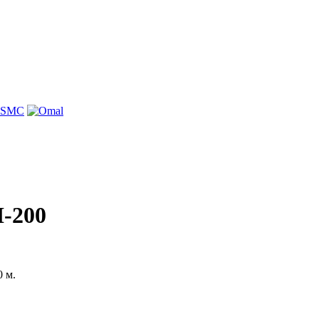
-200
 м.