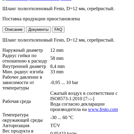
Шланг полиэтиленовый Festo, D=12 мм, серебристый.
Поставка продукции приостановлена
Описание
Документы
FAQ
Шланг полиэтиленовый Festo, D=12 мм, серебристый.
Наружный диаметр
12 mm
Радиус гибки по
58 mm
отношению к расходу
Внутренний диаметр
8,4 mm
Мин. радиус изгиба
33 mm
Рабочее давление в
зависимости от
-0,95 ... 10 bar
температуры
Сжатый воздух в соответствии с
ISO8573-1:2010 [7:-:-]
Рабочая среда
Вода согласно декларации
производитела на
www.festo.com
Температура
-30 ... 60 °C
окружающей среды
Авторизация
TÜV
Вес продукта в
0,05423 kg/m