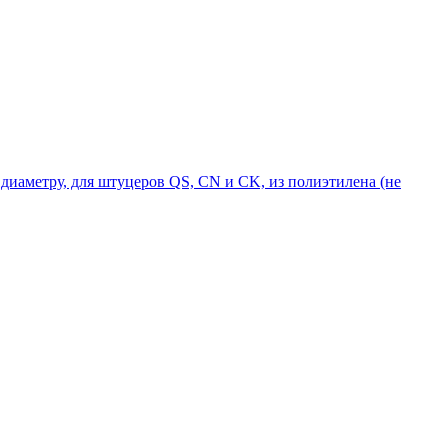
диаметру, для штуцеров QS, CN и CK, из полиэтилена (не