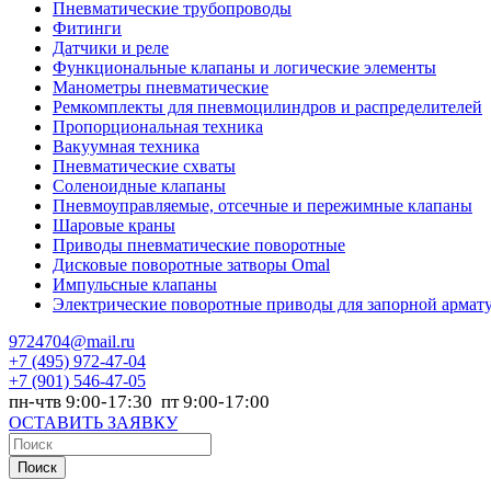
Пневматические трубопроводы
Фитинги
Датчики и реле
Функциональные клапаны и логические элементы
Манометры пневматические
Ремкомплекты для пневмоцилиндров и распределителей
Пропорциональная техника
Вакуумная техника
Пневматические схваты
Соленоидные клапаны
Пневмоуправляемые, отсечные и пережимные клапаны
Шаровые краны
Приводы пневматические поворотные
Дисковые поворотные затворы Omal
Импульсные клапаны
Электрические поворотные приводы для запорной армат
9724704@mail.ru
+7
(495) 972-47-04
+7
(901) 546-47-05
пн-чтв 9:00-17:30 пт 9:00-17:00
ОСТАВИТЬ ЗАЯВКУ
Поиск