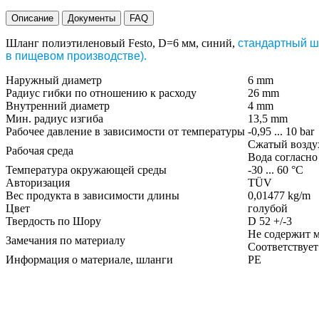
Описание
Документы
FAQ
Шланг полиэтиленовый Festo, D=6 мм, синий,
стандартный ш
в пищевом производстве).
Наружный диаметр
6 mm
Радиус гибки по отношению к расходу
26 mm
Внутренний диаметр
4 mm
Мин. радиус изгиба
13,5 mm
Рабочее давление в зависимости от температуры
-0,95 ... 10 bar
Сжатый воздух 
Рабочая среда
Вода согласно
Температура окружающей среды
-30 ... 60 °C
Авторизация
TÜV
Вес продукта в зависимости длины
0,01477 kg/m
Цвет
голубой
Твердость по Шору
D 52 +/-3
Не содержит м
Замечания по материалу
Соответствует
Информация о материале, шланги
PE