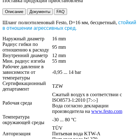
Поставка продукции приостановлена
Описание
Документы
FAQ
Шланг полиэтиленовый Festo, D=16 мм, бесцветный,
стойкий
в отношении агрессивных сред.
Наружный диаметр
16 mm
Радиус гибки по
95 mm
отношению к расходу
Внутренний диаметр
12 mm
Мин. радиус изгиба
55 mm
Рабочее давление в
зависимости от
-0,95 ... 14 bar
температуры
Сертификационный
TZW
департамент
Сжатый воздух в соответствии с
ISO8573-1:2010 [7:-:-]
Рабочая среда
Вода согласно декларации
производитела на
www.festo.com
Температура
-30 ... 80 °C
окружающей среды
TÜV
Авторизация
Питьевая вода KTW-A