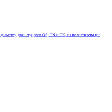
диаметру, для штуцеров QS, CN и CK, из полиэтилена (не