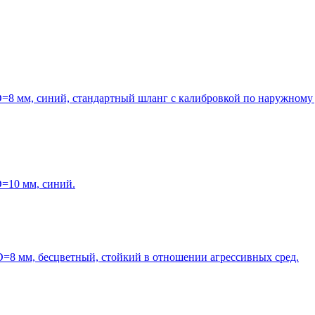
=8 мм, синий, стандартный шланг с калибровкой по наружному 
=10 мм, синий.
=8 мм, бесцветный, стойкий в отношении агрессивных сред.