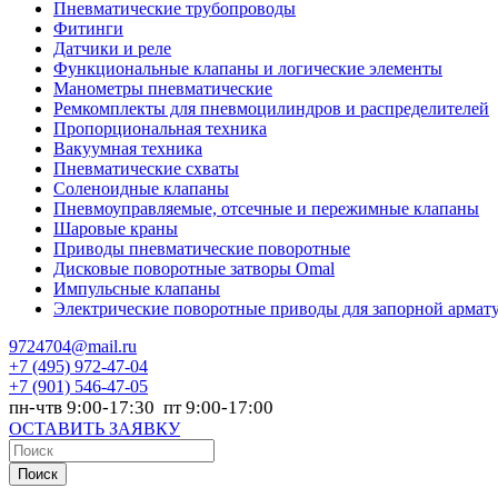
Пневматические трубопроводы
Фитинги
Датчики и реле
Функциональные клапаны и логические элементы
Манометры пневматические
Ремкомплекты для пневмоцилиндров и распределителей
Пропорциональная техника
Вакуумная техника
Пневматические схваты
Соленоидные клапаны
Пневмоуправляемые, отсечные и пережимные клапаны
Шаровые краны
Приводы пневматические поворотные
Дисковые поворотные затворы Omal
Импульсные клапаны
Электрические поворотные приводы для запорной армат
9724704@mail.ru
+7
(495) 972-47-04
+7
(901) 546-47-05
пн-чтв 9:00-17:30 пт 9:00-17:00
ОСТАВИТЬ ЗАЯВКУ
Поиск