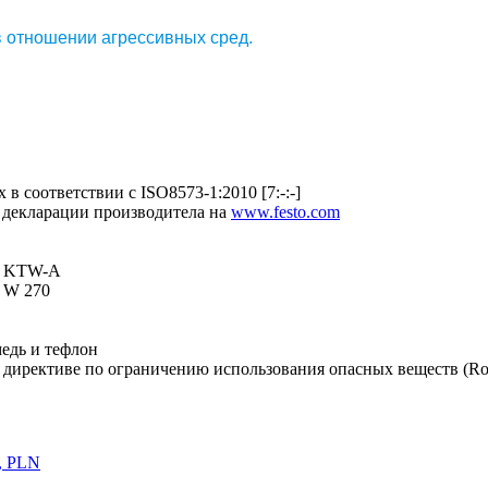
в отношении агрессивных сред.
в соответствии с ISO8573-1:2010 [7:-:-]
 декларации производитела на
www.festo.com
а KTW-A
 W 270
едь и тефлон
 директиве по ограничению использования опасных веществ (R
, PLN