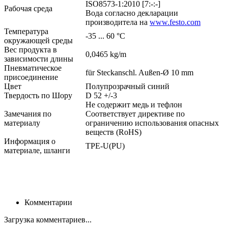
ISO8573-1:2010 [7:-:-]
Рабочая среда
Вода согласно декларации
производитела на
www.festo.com
Температура
-35 ... 60 °C
окружающей среды
Вес продукта в
0,0465 kg/m
зависимости длины
Пневматическое
für Steckanschl. Außen-Ø 10 mm
присоединение
Цвет
Полупрозрачный синий
Твердость по Шору
D 52 +/-3
Не содержит медь и тефлон
Замечания по
Соответствует директиве по
материалу
ограничению использования опасных
веществ (RoHS)
Информация о
TPE-U(PU)
материале, шланги
Комментарии
Загрузка комментариев...