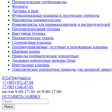
Пневматические трубопроводы
Фитинги
Датчики и реле
Функциональные клапаны и логические элементы
Манометры пневматические
Ремкомплекты для пневмоцилиндров и распределителей
Пропорциональная техника
Вакуумная техника
Пневматические схваты
Соленоидные клапаны
Пневмоуправляемые, отсечные и пережимные клапаны
Шаровые краны
Приводы пневматические поворотные
Дисковые поворотные затворы Omal
Импульсные клапаны
Электрические поворотные приводы для запорной армат
9724704@mail.ru
+7
(495) 972-47-04
+7
(901) 546-47-05
пн-чтв 9:00-17:30 пт 9:00-17:00
ОСТАВИТЬ ЗАЯВКУ
Поиск