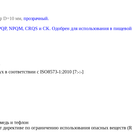
тр D=10 мм,
прозрачный.
QP, NPQM, CRQS и CK. Одобрен для использования в пищевой 
r
х в соответствии с ISO8573-1:2010 [7:-:-]
й
 медь и тефлон
т директиве по ограничению использования опасных веществ (