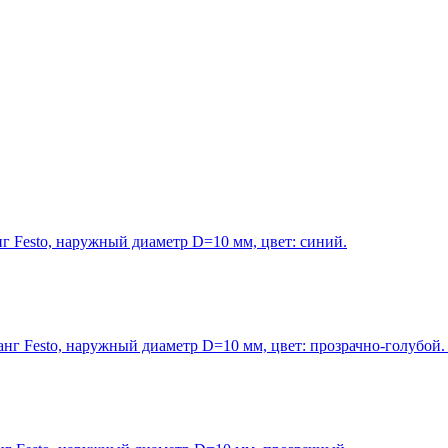
 Festo, наружный диаметр D=10 мм, цвет: синий.
 Festo, наружный диаметр D=10 мм, цвет: прозрачно-голубой. П