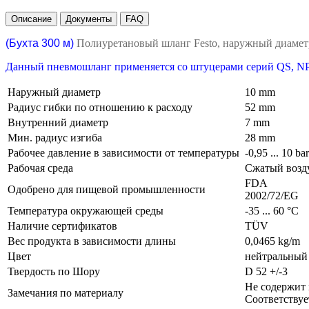
Описание
Документы
FAQ
(Бухта 300 м)
Полиуретановый шланг Festo, наружный диаме
Данный пневмошланг применяется со штуцерами серий QS, NP
Наружный диаметр
10 mm
Радиус гибки по отношению к расходу
52 mm
Внутренний диаметр
7 mm
Мин. радиус изгиба
28 mm
Рабочее давление в зависимости от температуры
-0,95 ... 10 ba
Рабочая среда
Сжатый возду
FDA
Одобрено для пищевой промышленности
2002/72/EG
Температура окружающей среды
-35 ... 60 °C
Наличие сертификатов
TÜV
Вес продукта в зависимости длины
0,0465 kg/m
Цвет
нейтральны
Твердость по Шору
D 52 +/-3
Не содержит
Замечания по материалу
Соответствуе