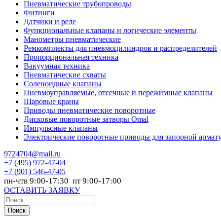
Пневматические трубопроводы
Фитинги
Датчики и реле
Функциональные клапаны и логические элементы
Манометры пневматические
Ремкомплекты для пневмоцилиндров и распределителей
Пропорциональная техника
Вакуумная техника
Пневматические схваты
Соленоидные клапаны
Пневмоуправляемые, отсечные и пережимные клапаны
Шаровые краны
Приводы пневматические поворотные
Дисковые поворотные затворы Omal
Импульсные клапаны
Электрические поворотные приводы для запорной армат
9724704@mail.ru
+7
(495) 972-47-04
+7
(901) 546-47-05
пн-чтв 9:00-17:30 пт 9:00-17:00
ОСТАВИТЬ ЗАЯВКУ
Поиск