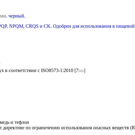
 мм,
черный.
QP, NPQM, CRQS и CK. Одобрен для использования в пищевой 
r
х в соответствии с ISO8573-1:2010 [7:-:-]
 медь и тефлон
т директиве по ограничению использования опасных веществ (