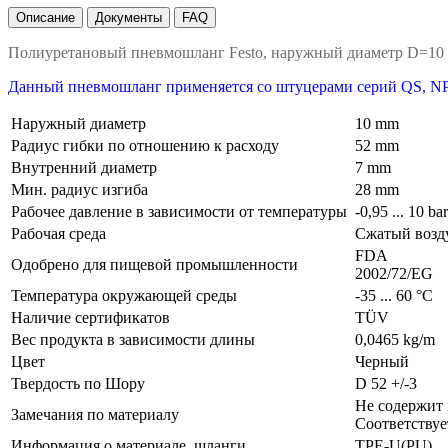
Описание
Документы
FAQ
Полиуретановый пневмошланг Festo, наружный диаметр D=10
Данный пневмошланг применяется со штуцерами серий QS, NP
Наружный диаметр
10 mm
Радиус гибки по отношению к расходу
52 mm
Внутренний диаметр
7 mm
Мин. радиус изгиба
28 mm
Рабочее давление в зависимости от температуры
-0,95 ... 10 ba
Рабочая среда
Сжатый возду
FDA
Одобрено для пищевой промышленности
2002/72/EG
Температура окружающей среды
-35 ... 60 °C
Наличие сертификатов
TÜV
Вес продукта в зависимости длины
0,0465 kg/m
Цвет
Черный
Твердость по Шору
D 52 +/-3
Не содержит
Замечания по материалу
Соответствуе
Информация о материале, шланги
TPE-U(PU)