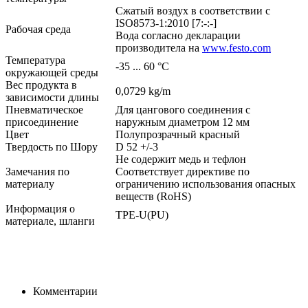
Сжатый воздух в соответствии с
ISO8573-1:2010 [7:-:-]
Рабочая среда
Вода согласно декларации
производитела на
www.festo.com
Температура
-35 ... 60 °C
окружающей среды
Вес продукта в
0,0729 kg/m
зависимости длины
Пневматическое
Для цангового соединения с
присоединение
наружным диаметром 12 мм
Цвет
Полупрозрачный красный
Твердость по Шору
D 52 +/-3
Не содержит медь и тефлон
Замечания по
Соответствует директиве по
материалу
ограничению использования опасных
веществ (RoHS)
Информация о
TPE-U(PU)
материале, шланги
Комментарии