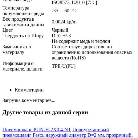
ISO8573-1:2010 [7:-:-]
Температура
-35 ... 60 °C
окружающей среды
Вес продукта в
0,0024 kg/m
зависимости длины
Цвет
Черный
Твердость по Шору
D 52 +/-3
Не содержит медь и тефлон
Замечания по
Соответствует директиве по
материалу
ограничению использования опасных
веществ (RoHS)
Информация о
TPE-U(PU)
материале, шланги
Комментарии
Загрузка комментариев...
Другие товары из данной серии
Пневмошланг PUN-H-2X0,4-NT
Полиуретановый
пневмошланг Festo, наружный диаметр D=2 мм, прозрачный.