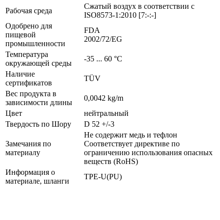
Сжатый воздух в соответствии с
Рабочая среда
ISO8573-1:2010 [7:-:-]
Одобрено для
FDA
пищевой
2002/72/EG
промышленности
Температура
-35 ... 60 °C
окружающей среды
Наличие
TÜV
сертификатов
Вес продукта в
0,0042 kg/m
зависимости длины
Цвет
нейтральный
Твердость по Шору
D 52 +/-3
Не содержит медь и тефлон
Замечания по
Соответствует директиве по
материалу
ограничению использования опасных
веществ (RoHS)
Информация о
TPE-U(PU)
материале, шланги