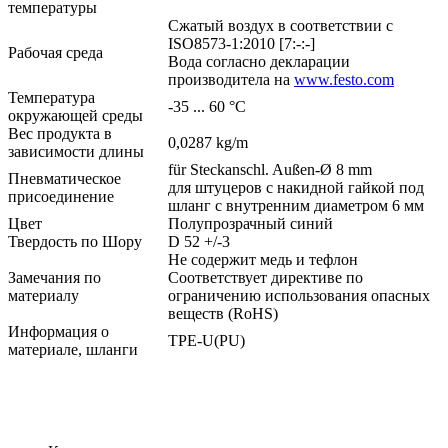
температуры
Сжатый воздух в соответствии с
ISO8573-1:2010 [7:-:-]
Рабочая среда
Вода согласно декларации
производитела на
www.festo.com
Температура
-35 ... 60 °C
окружающей среды
Вес продукта в
0,0287 kg/m
зависимости длины
für Steckanschl. Außen-Ø 8 mm
Пневматическое
для штуцеров с накидной гайкой под
присоединение
шланг с внутренним диаметром 6 мм
Цвет
Полупрозрачный синий
Твердость по Шору
D 52 +/-3
Не содержит медь и тефлон
Замечания по
Соответствует директиве по
материалу
ограничению использования опасных
веществ (RoHS)
Информация о
TPE-U(PU)
материале, шланги