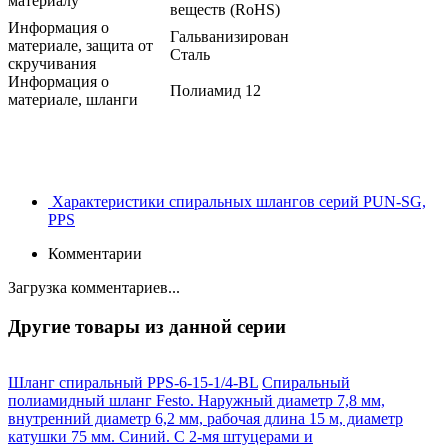
материалу
веществ (RoHS)
Информация о
Гальванизирован
материале, защита от
Сталь
скручивания
Информация о
Полиамид 12
материале, шланги
Характеристики спиральных шлангов серий PUN-SG,
PPS
Комментарии
Загрузка комментариев...
Другие товары из данной серии
Шланг спиральный PPS-6-15-1/4-BL
Спиральный
полиамидный шланг Festo. Наружный диаметр 7,8 мм,
внутренний диаметр 6,2 мм, рабочая длина 15 м, диаметр
катушки 75 мм. Синий. С 2-мя штуцерами и