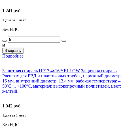
1 241 руб.
Цена за 1 метр
Без НДС
м
В корзину
Подробнее
Защитная спираль HP13.4x16 YELLOW
Защитная спираль
Pneumax для РВД и пластиковых трубок, наружный диаметр:
16 мм, внутренний диаметр: 13,4 мм, рабочая температура: –
50ºС ... +100ºС, материал: высокопрочный полиэтилен, цвет:
желтый.
1 042 руб.
Цена за 1 метр
Без НДС