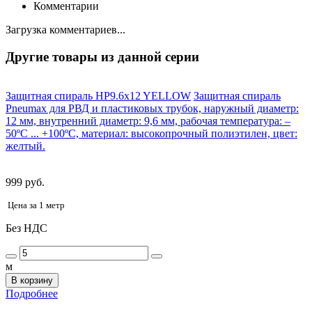
Комментарии
Загрузка комментариев...
Другие товары из данной серии
Защитная спираль HP9.6x12 YELLOW
Защитная спираль
Pneumax для РВД и пластиковых трубок, наружный диаметр:
12 мм, внутренний диаметр: 9,6 мм, рабочая температура: –
50ºС ... +100ºС, материал: высокопрочный полиэтилен, цвет:
желтый.
999 руб.
Цена за 1 метр
Без НДС
м
В корзину
Подробнее