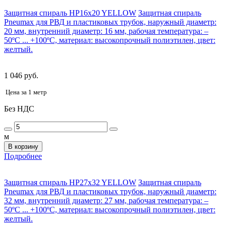
Защитная спираль HP16x20 YELLOW
Защитная спираль
Pneumax для РВД и пластиковых трубок, наружный диаметр:
20 мм, внутренний диаметр: 16 мм, рабочая температура: –
50ºС ... +100ºС, материал: высокопрочный полиэтилен, цвет:
желтый.
1 046 руб.
Цена за 1 метр
Без НДС
м
В корзину
Подробнее
Защитная спираль HP27x32 YELLOW
Защитная спираль
Pneumax для РВД и пластиковых трубок, наружный диаметр:
32 мм, внутренний диаметр: 27 мм, рабочая температура: –
50ºС ... +100ºС, материал: высокопрочный полиэтилен, цвет:
желтый.