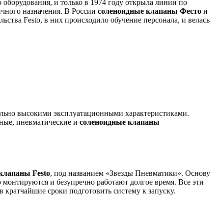
оборудования, и только в 1974 году открыла линии по
ичного назначения. В России
соленоидные клапаны Фесто
и
ьства Festo, в них происходило обучение персонала, и велась
мально высокими эксплуатационными характеристиками.
нные, пневматические и
соленоидные клапаны
 клапаны
Festo
, под названием «Звезды Пневматики». Основу
 монтируются и безупречно работают долгое время. Все эти
 кратчайшие сроки подготовить систему к запуску.