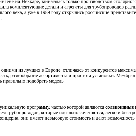
ене-на-Неккаре, занималась только производством столярного 
дила комплектующие детали и агрегаты для трубопроводов разл
лого века, а уже в 1989 году открылись российские представител
.
 одними из лучших в Европе, отличаясь от конкурентов макси
сть, разнообразие ассортимента и простота установки. Мембра
правильно подобрать модель.
уникальную программу, частью которой являются
соленоидные
м трубопроводов, которые идеально сочетаются, легко и быстро
онцерна, они имеют невысокую стоимость и дают возможность в