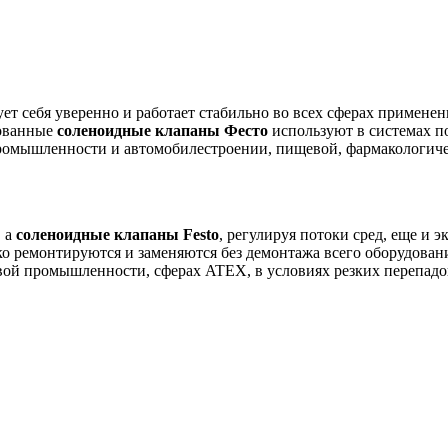
 себя уверенно и работает стабильно во всех сферах применен
рованные
соленоидные клапаны Фесто
используют в системах по
промышленности и автомобилестроении, пищевой, фармакологич
 а
соленоидные клапаны Festo
, регулируя потоки сред, еще и 
ко ремонтируются и заменяются без демонтажа всего оборудова
й промышленности, сферах ATEX, в условиях резких перепадов