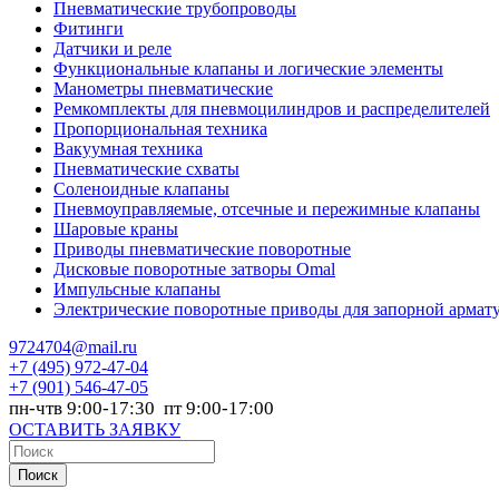
Пневматические трубопроводы
Фитинги
Датчики и реле
Функциональные клапаны и логические элементы
Манометры пневматические
Ремкомплекты для пневмоцилиндров и распределителей
Пропорциональная техника
Вакуумная техника
Пневматические схваты
Соленоидные клапаны
Пневмоуправляемые, отсечные и пережимные клапаны
Шаровые краны
Приводы пневматические поворотные
Дисковые поворотные затворы Omal
Импульсные клапаны
Электрические поворотные приводы для запорной армат
9724704@mail.ru
+7
(495) 972-47-04
+7
(901) 546-47-05
пн-чтв 9:00-17:30 пт 9:00-17:00
ОСТАВИТЬ ЗАЯВКУ
Поиск