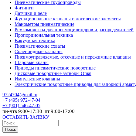
Пневматические трубопроводы
Фитинги
Датчики и реле
Функциональные клапаны и логические элементы
Манометры пневматические
Ремкомплекты для пневмоцилиндров и распределителей
Пропорциональная техника
Вакуумная техника
Пневматические схваты
Соленоидные клапаны
Пневмоуправляемые, отсечные и пережимные клапаны
Шаровые краны
Приводы пневматические поворотные
Дисковые поворотные затворы Omal
Импульсные клапаны
Электрические поворотные приводы для запорной армат
9724704@mail.ru
+7
(495) 972-47-04
+7
(901) 546-47-05
пн-чтв 9:00-17:30 пт 9:00-17:00
ОСТАВИТЬ ЗАЯВКУ
Поиск