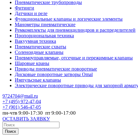
Пневматические трубопроводы
Фитинги
Датчики и реле
Функциональные клапаны и логические элементы
Манометры пневматические
Ремкомплекты для пневмоцилиндров и распределителей
Пропорциональная техника
Вакуумная техника
Пневматические схваты
Соленоидные клапаны
Пневмоуправляемые, отсечные и пережимные клапаны
Шаровые краны
Приводы пневматические поворотные
Дисковые поворотные затворы Omal
Импульсные клапаны
Электрические поворотные приводы для запорной армат
9724704@mail.ru
+7
(495) 972-47-04
+7
(901) 546-47-05
пн-чтв 9:00-17:30 пт 9:00-17:00
ОСТАВИТЬ ЗАЯВКУ
Поиск