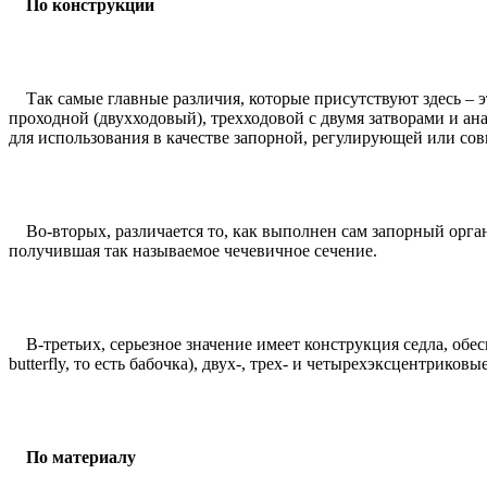
По конструкции
Так самые главные различия, которые присутствуют здесь – эт
проходной (двухходовый), трехходовой с двумя затворами и ана
для использования в качестве запорной, регулирующей или со
Во-вторых, различается то, как выполнен сам запорный орган,
получившая так называемое чечевичное сечение.
В-третьих, серьезное значение имеет конструкция седла, обе
butterfly, то есть бабочка), двух-, трех- и четырехэксцентрико
По материалу