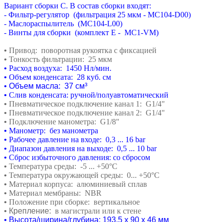
Вариант сборки C. В состав сборки входят:
- Фильтр-регулятор (фильтрация 25 мкм - MC104-D00)
- Маслораспылитель (MC104-L00)
- Винты для сборки (комплект E - MC1-VM)
•
Привод: поворотная рукоятка с фиксацией
•
Тонкость фильтрации: 25 мкм
•
Расход воздуха: 1450 Нл/мин.
•
Объем конденсата: 28 куб. см
•
Объем масла: 37 см³
•
Слив конденсата: ручной/полуавтоматический
•
Пневматическое подключение канал 1: G1/4"
•
Пневматическое подключение канал 2: G1/4"
•
Подключение манометра: G1/8"
•
Манометр: без манометра
•
Рабочее давление на входе: 0,3 ... 16 bar
•
Диапазон давления на выходе: 0,5 ... 10 bar
•
Сброс избыточного давления: со сбросом
•
Температура среды: -5 ... +50°C
•
Температура окружающей среды: 0... +50°C
•
Материал корпуса: алюминиевый сплав
•
Материал мембраны: NBR
•
Положение при сборке: вертикальное
• Крепление:
в магистрали или к стене
• Высота/ширина/глубина: 193,5 х 90 х 46 мм