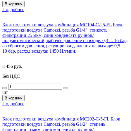
В корзину
Подробнее
Блок подготовки воздуха комбинация MC104-C-25-FL
Блок
подготовки воздуха Camozzi, резьба G1/4", тонкость
фильтрации 25 мкм, слив конденсата ручной/
полуавтоматический, рабочее давление на входе: 0,3 ... 16 бар,
со сбросом давления, регулировка давления на выходе: 0,5 ...
10 бар, расход воздуха: 1450 Нл/мин.
8 456 руб.
Без НДС
шт
В корзину
Подробнее
Блок подготовки воздуха комбинация MC202-C-5-FL
Блок
подготовки воздуха Camozzi, резьба G1/2", степень
фильтрации: 5 мкм, слив конденсата: ручной/