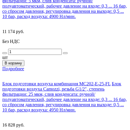
фильтрации: 5 мкм, слив конденсата: ручной/
полуавтоматический, рабочее давление на входе: 0,3 ... 16 бар,
со сбросом давления, регулировка давления на выходе: 0,5 ...
10 бар, расход воздуха: 4900 Нл/мин.
11 174 руб.
Без НДС
шт
В корзину
Подробнее
Блок подготовки воздуха комбинация MC202-E-25-FL
Блок
подготовки воздуха Camozzi, резьба G1/2", степень
фильтрации: 25 мкм, слив конденсата: ручной/
полуавтоматический, рабочее давление на входе: 0,3 ... 16 бар,
со сбросом давления, регулировка давления на выходе: 0,5 ...
10 бар, расход воздуха: 4950 Нл/мин.
16 828 руб.