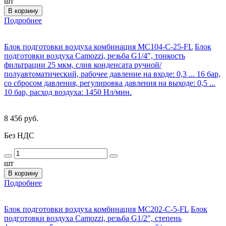
шт
В корзину
Подробнее
Блок подготовки воздуха комбинация MC104-C-25-FL
Блок
подготовки воздуха Camozzi, резьба G1/4", тонкость
фильтрации 25 мкм, слив конденсата ручной/
полуавтоматический, рабочее давление на входе: 0,3 ... 16 бар,
со сбросом давления, регулировка давления на выходе: 0,5 ...
10 бар, расход воздуха: 1450 Нл/мин.
8 456 руб.
Без НДС
шт
В корзину
Подробнее
Блок подготовки воздуха комбинация MC202-C-5-FL
Блок
подготовки воздуха Camozzi, резьба G1/2", степень