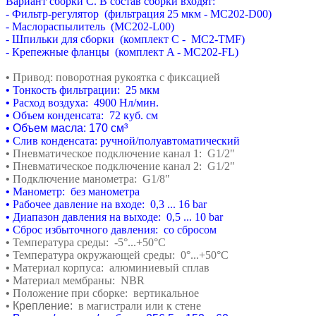
Вариант сборки C. В состав сборки входят:
- Фильтр-регулятор (фильтрация 25 мкм - MC202-D00)
- Маслораспылитель (MC202-L00)
- Шпильки для сборки (комплект C - MC2-TMF)
- Крепежные фланцы (комплект A - MC202-FL)
•
Привод: поворотная рукоятка с фиксацией
•
Тонкость фильтрации: 25 мкм
•
Расход воздуха: 4900 Нл/мин.
•
Объем конденсата: 72 куб. см
•
Объем масла: 170 см³
•
Слив конденсата: ручной/полуавтоматический
•
Пневматическое подключение канал 1: G1/2"
•
Пневматическое подключение канал 2: G1/2"
•
Подключение манометра: G1/8"
•
Манометр: без манометра
•
Рабочее давление на входе: 0,3 ... 16 bar
•
Диапазон давления на выходе: 0,5 ... 10 bar
•
Сброс избыточного давления: со сбросом
•
Температура среды: -5
°
...+50°C
•
Температура окружающей среды: 0
°
...+50°C
•
Материал корпуса: алюминиевый сплав
•
Материал мембраны: NBR
•
Положение при сборке: вертикальное
• Крепление:
в магистрали или к стене