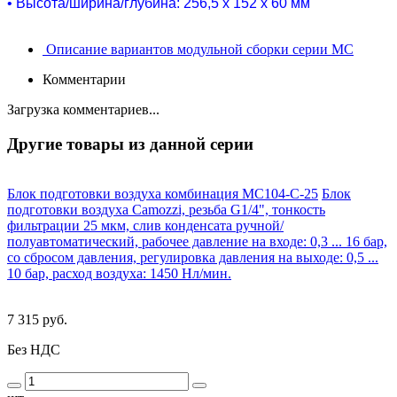
• Высота/ширина/глубина: 256,5 х 152 х 60 мм
Описание вариантов модульной сборки серии MC
Комментарии
Загрузка комментариев...
Другие товары из данной серии
Блок подготовки воздуха комбинация MC104-C-25
Блок
подготовки воздуха Camozzi, резьба G1/4", тонкость
фильтрации 25 мкм, слив конденсата ручной/
полуавтоматический, рабочее давление на входе: 0,3 ... 16 бар,
со сбросом давления, регулировка давления на выходе: 0,5 ...
10 бар, расход воздуха: 1450 Нл/мин.
7 315 руб.
Без НДС