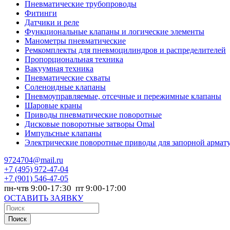
Пневматические трубопроводы
Фитинги
Датчики и реле
Функциональные клапаны и логические элементы
Манометры пневматические
Ремкомплекты для пневмоцилиндров и распределителей
Пропорциональная техника
Вакуумная техника
Пневматические схваты
Соленоидные клапаны
Пневмоуправляемые, отсечные и пережимные клапаны
Шаровые краны
Приводы пневматические поворотные
Дисковые поворотные затворы Omal
Импульсные клапаны
Электрические поворотные приводы для запорной армат
9724704@mail.ru
+7
(495) 972-47-04
+7
(901) 546-47-05
пн-чтв 9:00-17:30 пт 9:00-17:00
ОСТАВИТЬ ЗАЯВКУ
Поиск