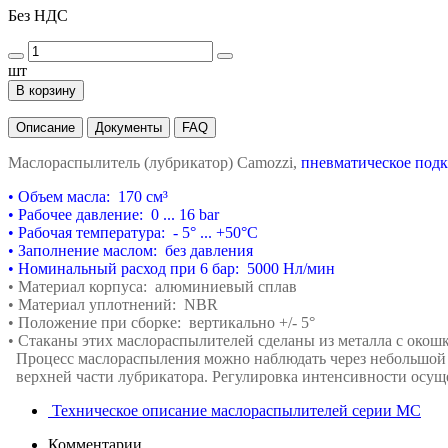
Без НДС
шт
В корзину
Описание
Документы
FAQ
Маслораспылитель (лубрикатор) Сamozzi,
пневматическое подк
•
Объем масла: 170 см³
•
Рабочее давление: 0 ... 16 bar
•
Рабочая температура: - 5
°
... +50°C
•
Заполнение маслом: без давления
•
Номинальный расход при 6 бар: 50
00 Нл/мин
•
Материал корпуса: алюминиевый сплав
•
Материал уплотнений: NBR
•
Положение при сборке: вертикально +/- 5°
•
Стаканы этих маслораспылителей сделаны из
металла с окош
Процесс маслораспыления можно наблюдать
через небольшой
верхней части лубрикатора. Регулировка
интенсивности осущ
Техническое описание маслораспылителей серии MC
Комментарии