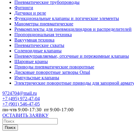
Пневматические трубопроводы
Фитинги
Датчики и реле
Функциональные клапаны и логические элементы
Манометры пневматические
Ремкомплекты для пневмоцилиндров и распределителей
Пропорциональная техника
Вакуумная техника
Пневматические схваты
Соленоидные клапаны
Пневмоуправляемые, отсечные и пережимные клапаны
Шаровые краны
Приводы пневматические поворотные
Дисковые поворотные затворы Omal
Импульсные клапаны
Электрические поворотные приводы для запорной армат
9724704@mail.ru
+7
(495) 972-47-04
+7
(901) 546-47-05
пн-чтв 9:00-17:30 пт 9:00-17:00
ОСТАВИТЬ ЗАЯВКУ
Поиск