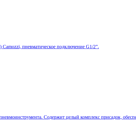
 Сamozzi, пневматическое подключение G1/2”.
 пневмоинструмента. Содержит целый комплекс присадок, обе