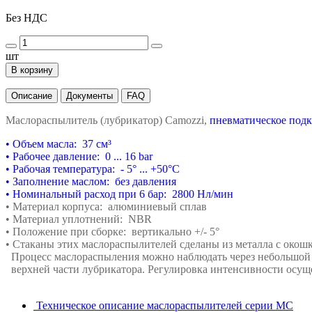
Без НДС
шт
В корзину
Описание
Документы
FAQ
Маслораспылитель (лубрикатор) Сamozzi,
пневматическое подк
•
Объем масла: 37 см³
•
Рабочее давление: 0 ... 16 bar
•
Рабочая температура: - 5
°
... +50°C
•
Заполнение маслом: без давления
•
Номинальный расход при 6 бар:
2800 Нл/мин
•
Материал корпуса: алюминиевый сплав
•
Материал уплотнений: NBR
•
Положение при сборке: вертикально +/- 5°
•
Стаканы этих маслораспылителей сделаны из
металла с окошк
Процесс маслораспыления можно наблюдать
через небольшой
верхней части лубрикатора. Регулировка
интенсивности осущ
Техническое описание маслораспылителей серии MC