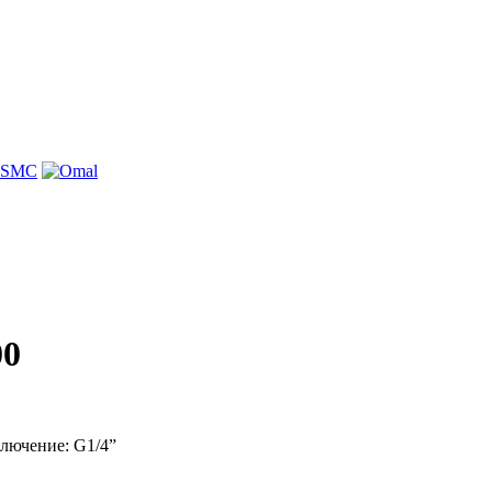
00
лючение: G1/4”